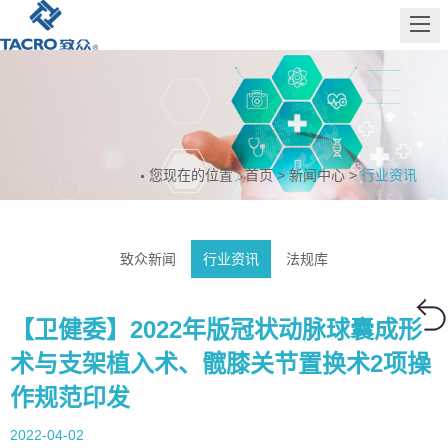
网站首页
关于致众
服务介绍
新闻中心
您现在的位置 :
首页
>
新闻中心
>
行业资讯
联系我们
致众新闻
行业资讯
法规库
【卫健委】2022年版冠状动脉球囊成形
术与支架植入术、髋膝关节置换术2项操
作规范印发
2022-04-02